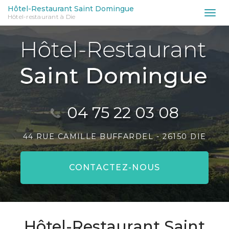
Aller
Hôtel-Restaurant Saint Domingue
Tog
Hôtel-restaurant à Die
au
nav
contenu
principal
04 75 22 03 08
44 RUE CAMILLE BUFFARDEL -
26150 DIE
CONTACTEZ-
NOUS
Hôtel-Restaurant Saint