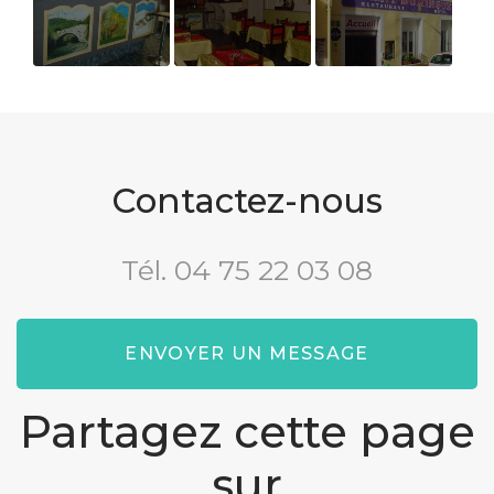
Bar
Salle de
Devanture
restaurant
Contactez-nous
Tél.
04 75 22 03 08
ENVOYER UN MESSAGE
Partagez cette page
sur