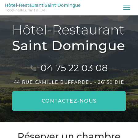
Aller
Hôtel-Restaurant Saint Domingue
Tog
Hôtel-restaurant à Die
au
nav
contenu
principal
04 75 22 03 08
44 RUE CAMILLE BUFFARDEL -
26150 DIE
CONTACTEZ-
NOUS
Réserver un chambre