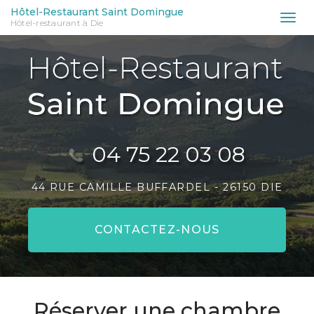
Aller
Hôtel-Restaurant Saint Domingue
Tog
Hôtel-restaurant à Die
au
nav
contenu
principal
04 75 22 03 08
44 RUE CAMILLE BUFFARDEL -
26150 DIE
CONTACTEZ-
NOUS
Réserver une chambre