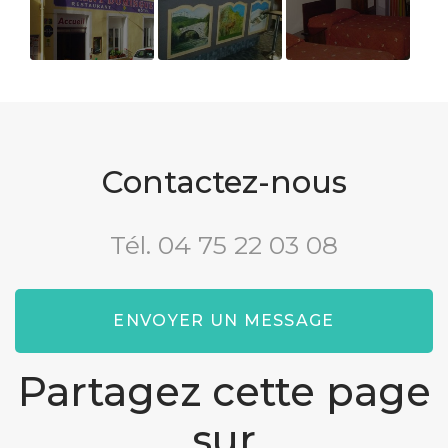
Weekend
Bar
Nos
nature en
chambres
famille
d'hôtel
nombreuse
avec enfants
Contactez-nous
à Die
(Drôme)
Tél.
04 75 22 03 08
ENVOYER UN MESSAGE
Partagez cette page
sur