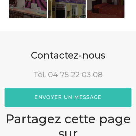
Réception
Devanture
Nos
chambres
d'hôtel
Contactez-nous
Tél.
04 75 22 03 08
ENVOYER UN MESSAGE
Partagez cette page
sur