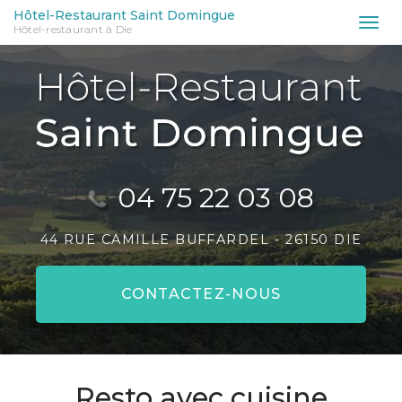
Aller
Hôtel-Restaurant Saint Domingue
Tog
Hôtel-restaurant à Die
au
nav
contenu
principal
04 75 22 03 08
44 RUE CAMILLE BUFFARDEL -
26150 DIE
CONTACTEZ-
NOUS
Resto avec cuisine