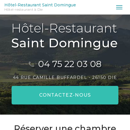
Aller
Hôtel-Restaurant Saint Domingue
Tog
Hôtel-restaurant à Die
au
nav
contenu
principal
04 75 22 03 08
44 RUE CAMILLE BUFFARDEL -
26150 DIE
CONTACTEZ-
NOUS
Réserver une chambre