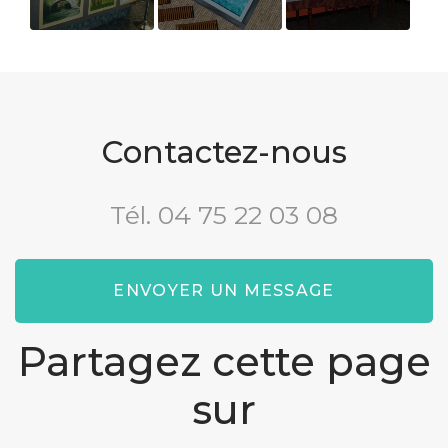
Bar
Hôtel pour un
Buffet petit
week-end
dejeuner
avec piscine
d’été
Contactez-nous
Tél.
04 75 22 03 08
ENVOYER UN MESSAGE
Partagez cette page
sur