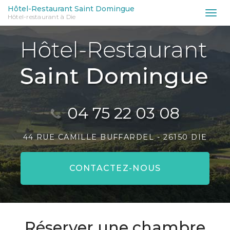
Aller
Hôtel-Restaurant Saint Domingue
Tog
Hôtel-restaurant à Die
au
nav
contenu
principal
04 75 22 03 08
44 RUE CAMILLE BUFFARDEL -
26150 DIE
CONTACTEZ-
NOUS
Réserver une chambre