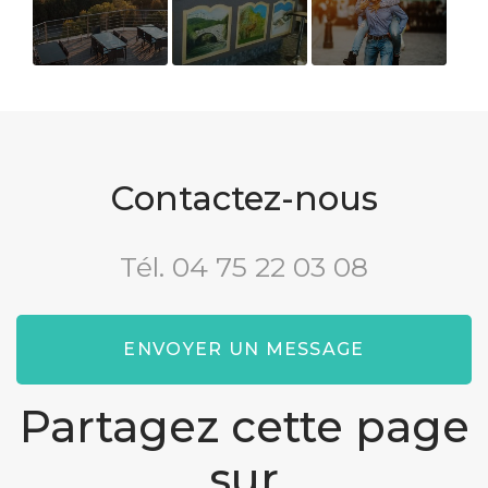
Restaurant
Bar
Passer un
régional avec
week-end en
terrasse
amoureux
ensoleillée
dans un hôtel
de charme
Contactez-nous
Tél.
04 75 22 03 08
ENVOYER UN MESSAGE
Partagez cette page
sur