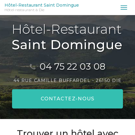
Aller
Hôtel-Restaurant Saint Domingue
Tog
Hôtel-restaurant à Die
au
nav
contenu
principal
04 75 22 03 08
44 RUE CAMILLE BUFFARDEL -
26150 DIE
CONTACTEZ-
NOUS
Trouver un hôtel avec