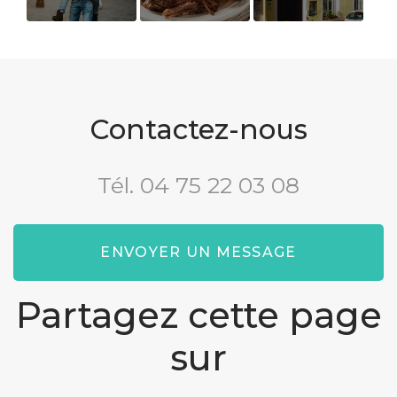
Passer un
Restaurant
Weekend
week-end en
traditionnel
nature en
amoureux
avec des
famille
dans un hôtel
produits de
nombreuse
de charme
la région
avec enfants
Contactez-nous
à Die
(Drôme)
Tél.
04 75 22 03 08
ENVOYER UN MESSAGE
Partagez cette page
sur