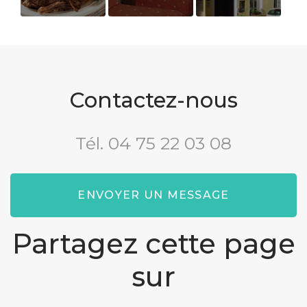
Restaurant
Nos
Nouveau
traditionnel
chambres
support de
avec des
d'hôtel
communication
produits de
web
la région
Contactez-nous
Tél.
04 75 22 03 08
ENVOYER UN MESSAGE
Partagez cette page
sur