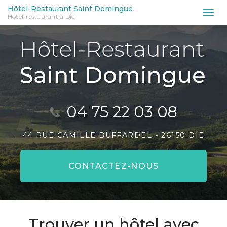
Aller
Hôtel-Restaurant Saint Domingue
Tog
Hôtel-restaurant à Die
au
nav
contenu
principal
04 75 22 03 08
44 RUE CAMILLE BUFFARDEL -
26150 DIE
CONTACTEZ-
NOUS
Trouver un hôtel avec